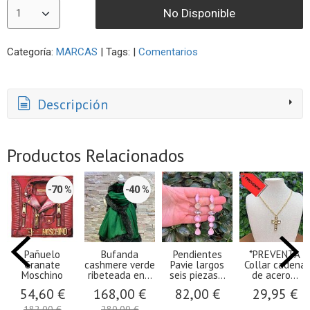
No Disponible
Categoría:
MARCAS
|
Tags:
|
Comentarios
Descripción
Productos Relacionados
-70 %
-40 %
Pañuelo
Bufanda
Pendientes
*PREVENTA
Granate
cashmere verde
Pavie largos
Collar cadena
Moschino
ribeteada en...
seis piezas...
de acero...
54,60 €
168,00 €
82,00 €
29,95 €
182,00 €
280,00 €