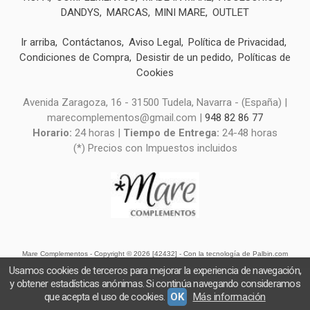
DANDYS
MARCAS
MINI MARE
OUTLET
Ir arriba
Contáctanos
Aviso Legal
Política de Privacidad
Condiciones de Compra
Desistir de un pedido
Políticas de
Cookies
Avenida Zaragoza, 16 - 31500 Tudela, Navarra - (España) |
marecomplementos@gmail.com |
948 82 86 77
Horario:
24 horas |
Tiempo de Entrega:
24-48 horas
(*) Precios con Impuestos incluidos
Mare Complementos
- Copyright © 2026 [42432] - Con la tecnología de Palbin.com
Usamos cookies de terceros para mejorar la experiencia de navegación,
y obtener estadísticas anónimas. Si continúa navegando consideramos
que acepta el uso de cookies.
OK
Más información