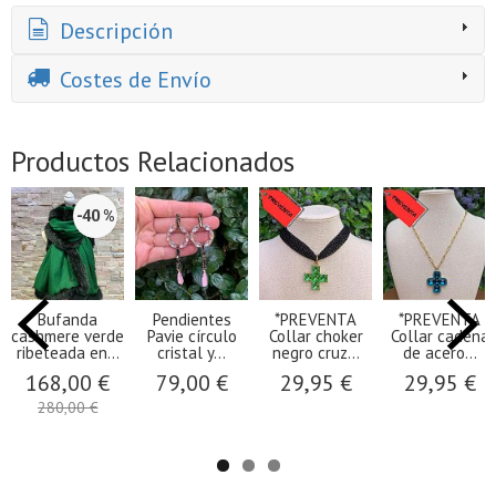
Descripción
Costes de Envío
Productos Relacionados
-40 %
Bufanda
Pendientes
*PREVENTA
*PREVENTA
cashmere verde
Pavie círculo
Collar choker
Collar cadena
ribeteada en...
cristal y...
negro cruz...
de acero...
168,00 €
79,00 €
29,95 €
29,95 €
280,00 €