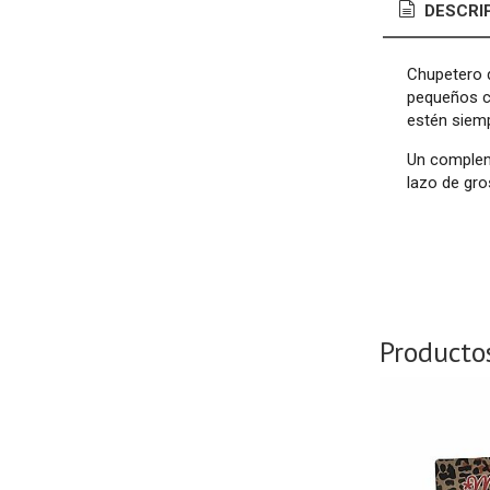
DESCRI
Chupetero d
pequeños cr
estén siemp
Un compleme
lazo de gro
Producto