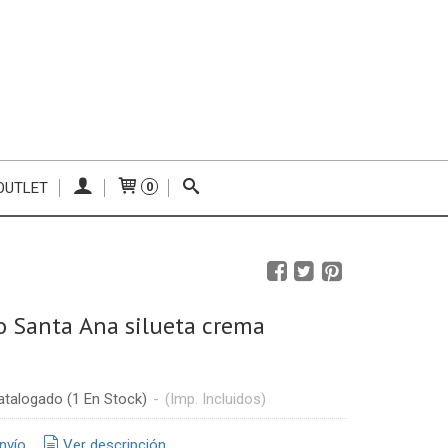
OUTLET
0
 Santa Ana silueta crema
atalogado
(1 En Stock)
-
(Imp. Incluidos)
nvío
Ver descripción