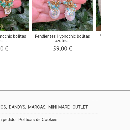
nochic bolitas
Pendientes Hypnochic bolitas
*PREVENTA Coll
s...
azules...
acero.
00 €
59,00 €
29,9
IOS
DANDYS
MARCAS
MINI MARE
OUTLET
un pedido
Políticas de Cookies