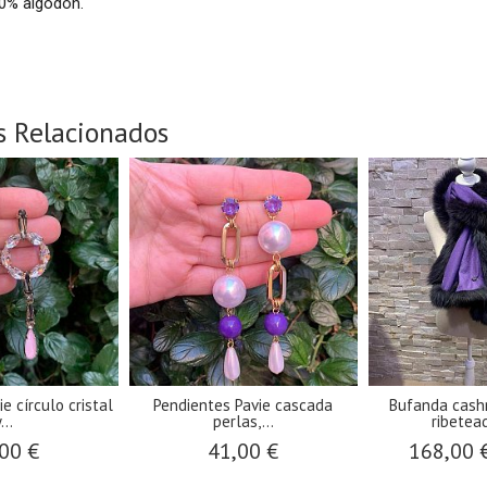
0% algodón.
s Relacionados
e círculo cristal
Pendientes Pavie cascada
Bufanda cash
...
perlas,...
ribetead
00 €
41,00 €
168,00 