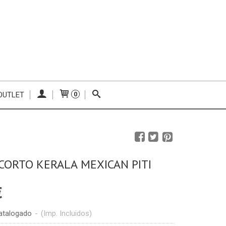
OUTLET
0
CORTO KERALA MEXICAN PITI
€
atalogado
-
(Imp. Incluidos)