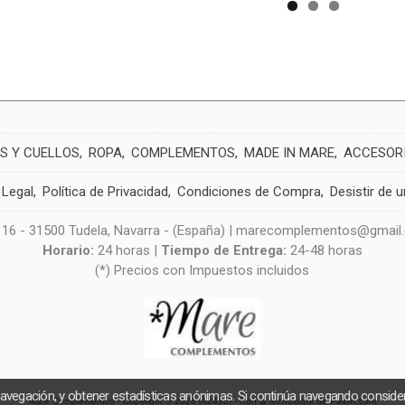
S Y CUELLOS
ROPA
COMPLEMENTOS
MADE IN MARE
ACCESOR
 Legal
Política de Privacidad
Condiciones de Compra
Desistir de 
 16 - 31500 Tudela, Navarra - (España) | marecomplementos@gmail
Horario:
24 horas |
Tiempo de Entrega:
24-48 horas
(*) Precios con Impuestos incluidos
navegación, y obtener estadísticas anónimas. Si continúa navegando consid
Mare Complementos
- Copyright © 2026 [42432] - Con la tecnología de Palbin.com