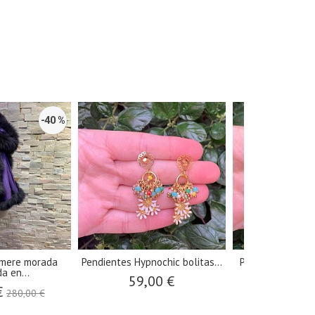
-40 %
mere morada
Pendientes Hypnochic bolitas...
Pendientes Hypn
a en...
azules
59,00 €
€
59,0
280,00 €