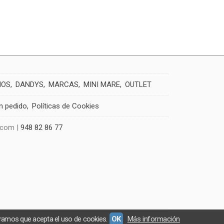
IOS
DANDYS
MARCAS
MINI MARE
OUTLET
un pedido
Políticas de Cookies
.com |
948 82 86 77
eramos que acepta el uso de cookies.
OK
Más información