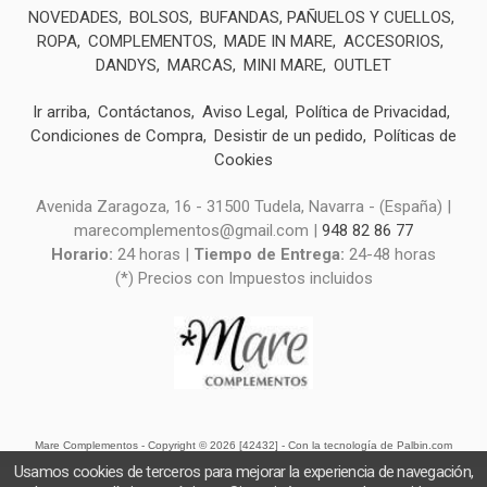
NOVEDADES
BOLSOS
BUFANDAS, PAÑUELOS Y CUELLOS
ROPA
COMPLEMENTOS
MADE IN MARE
ACCESORIOS
DANDYS
MARCAS
MINI MARE
OUTLET
Ir arriba
Contáctanos
Aviso Legal
Política de Privacidad
Condiciones de Compra
Desistir de un pedido
Políticas de
Cookies
Avenida Zaragoza, 16 - 31500 Tudela, Navarra - (España) |
marecomplementos@gmail.com |
948 82 86 77
Horario:
24 horas |
Tiempo de Entrega:
24-48 horas
(*) Precios con Impuestos incluidos
Mare Complementos
- Copyright © 2026 [42432] - Con la tecnología de Palbin.com
Usamos cookies de terceros para mejorar la experiencia de navegación,