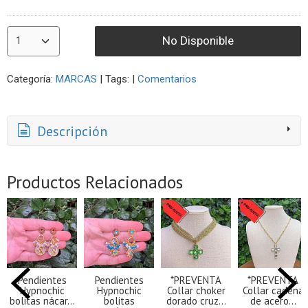
No Disponible
Categoría:
MARCAS
|
Tags:
|
Comentarios
Descripción
Productos Relacionados
Pendientes
Pendientes
*PREVENTA
*PREVENTA
Hypnochic
Hypnochic
Collar choker
Collar cadena
bolitas nácar...
bolitas
dorado cruz...
de acero...