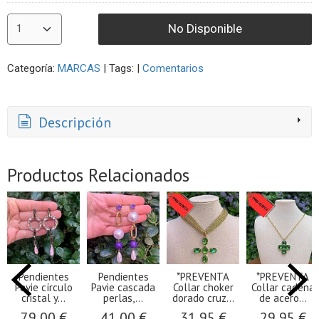
No Disponible
Categoría:
MARCAS
|
Tags:
|
Comentarios
Descripción
Productos Relacionados
Pendientes
Pendientes
*PREVENTA
*PREVENTA
Pavie círculo
Pavie cascada
Collar choker
Collar cadena
cristal y...
perlas,...
dorado cruz...
de acero...
79,00 €
41,00 €
31,95 €
29,95 €