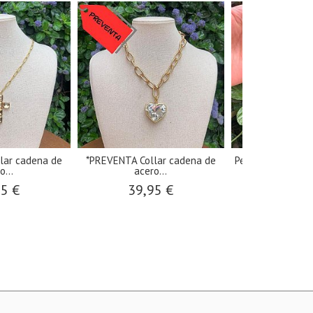
lar cadena de
*PREVENTA Collar cadena de
Pendientes Pavie 
o...
acero...
83,0
95 €
39,95 €