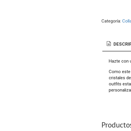
Categoría:
Coll
DESCRI
Hazte con u
Como este c
cristales d
outfits est
personaliza
Producto