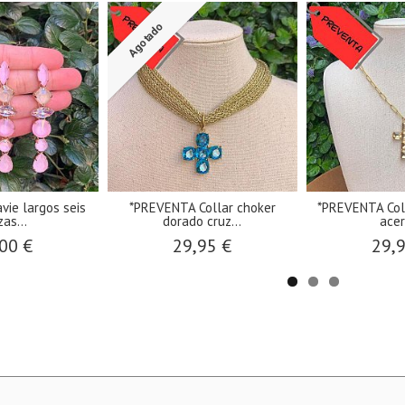
Agotado
vie largos seis
*PREVENTA Collar choker
*PREVENTA Col
zas...
dorado cruz...
acer
00 €
29,95 €
29,