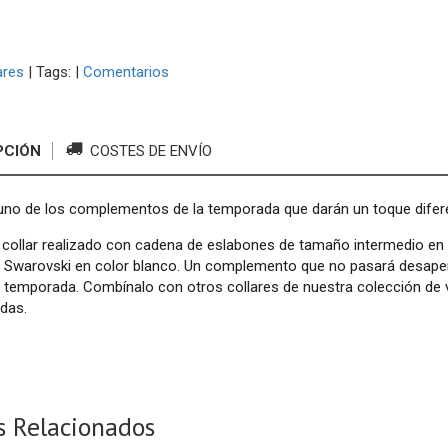
ares
|
Tags:
|
Comentarios
PCIÓN
COSTES DE ENVÍO
no de los complementos de la temporada que darán un toque diferen
ollar realizado con cadena de eslabones de tamaño intermedio en a
e Swarovski en color blanco. Un complemento que no pasará desaperc
a temporada. Combínalo con otros collares de nuestra colección de
das.
s Relacionados