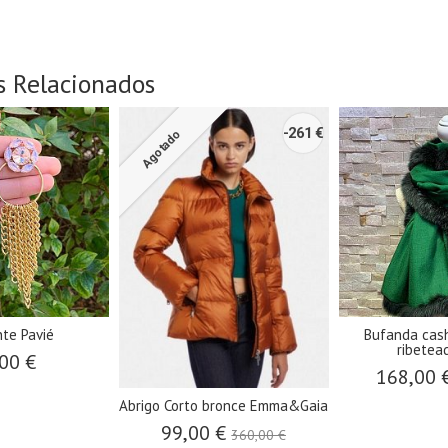
s Relacionados
-261 €
Agotado
nte Pavié
Bufanda cas
ribetead
00 €
168,00 
Abrigo Corto bronce Emma&Gaia
99,00 €
360,00 €