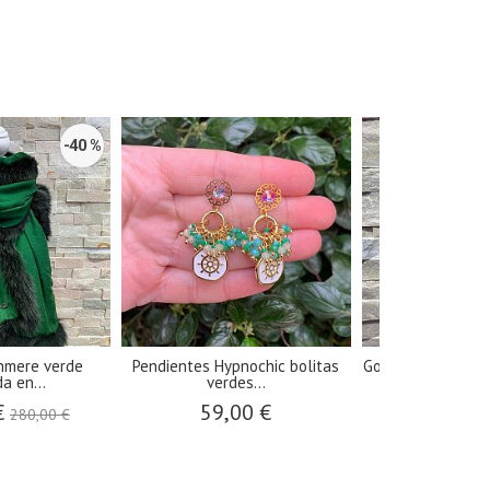
-40 %
hmere verde
Pendientes Hypnochic bolitas
Gorro de Moschino
a en...
verdes...
35,00 
€
59,00 €
280,00 €