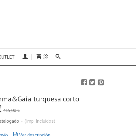
OUTLET
0
mma&Gaia turquesa corto
€
415,00 €
atalogado
-
(Imp. Incluidos)
nvío
Ver descripción