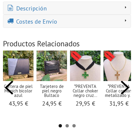
Descripción
Costes de Envío
Productos Relacionados
Cartera de piel
Tarjetero de
*PREVENTA
*PREVENTA
Munich bicolor
piel negro
Collar choker
Collar cordón
azul
Bultaco
negro cruz...
metalizado y...
43,95 €
24,95 €
29,95 €
31,95 €