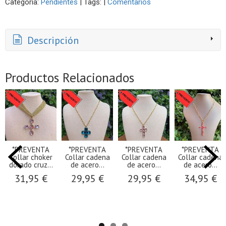
Categoría:
Pendientes
|
Tags:
|
Comentarios
Descripción
Productos Relacionados
*PREVENTA
*PREVENTA
*PREVENTA
*PREVENTA
Collar choker
Collar cadena
Collar cadena
Collar cadena
dorado cruz...
de acero...
de acero...
de acero...
31,95 €
29,95 €
29,95 €
34,95 €